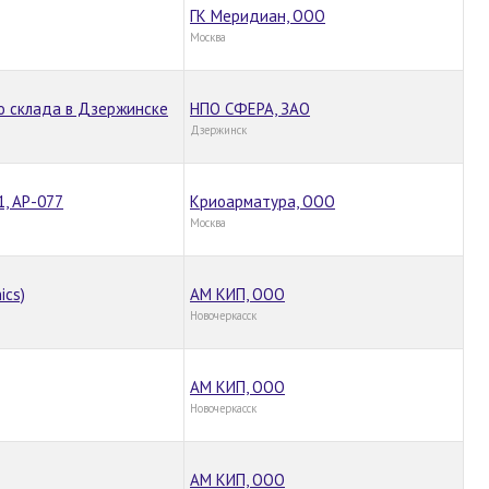
ГК Меридиан, ООО
Москва
о склада в Дзержинске
НПО СФЕРА, ЗАО
Дзержинск
1, АР-077
Криоарматура, ООО
Москва
ics)
АМ КИП, ООО
Новочеркасск
АМ КИП, ООО
Новочеркасск
АМ КИП, ООО