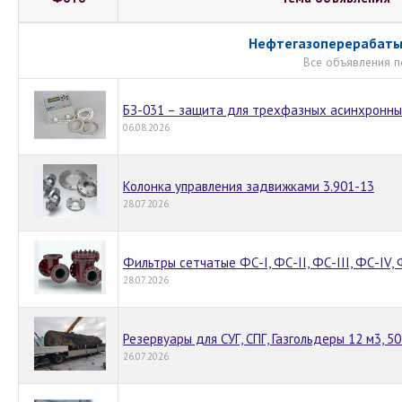
Нефтегазоперерабат
Все объявления п
БЗ-031 – защита для трехфазных асинхронны
06.08.2026
Колонка управления задвижками 3.901-13
28.07.2026
Фильтры сетчатые ФС-I, ФС-II, ФС-III, ФС-IV, 
28.07.2026
Резервуары для СУГ, СПГ, Газгольдеры 12 м3, 50
26.07.2026