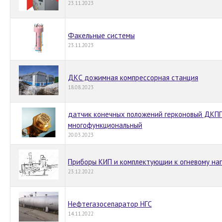
23.11.2023
Факельные системы
23.11.2023
ДКС дожимная компрессорная станция
18.08.2023
датчик конечных положений герконовый ДКПГ
многофункциональный
20.03.2023
Приборы КИП и комплектующии к огневому на
23.12.2022
Нефтегазосепаратор НГС
14.11.2022