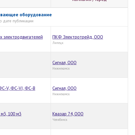
ывающее оборудование
о дате публикации
х электродвигателей
ПКФ Электротрейд, ООО
Липецк
Сигнал, ООО
Нижнекамск
ФС-V, ФС-VI, ФС-В
Сигнал, ООО
Нижнекамск
 м3, 100 м3
Квазар 74, ООО
Челябинск