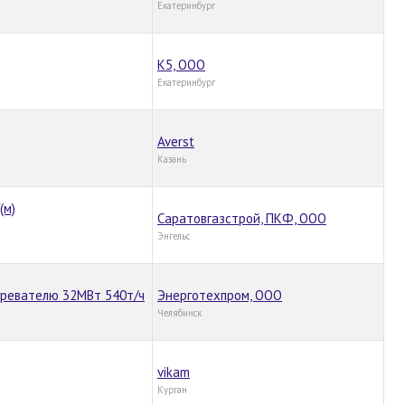
Екатеринбург
К5, ООО
Екатеринбург
Averst
Казань
(м)
Саратовгазстрой, ПКФ, ООО
Энгельс
гревателю 32МВт 540т/ч
Энерготехпром, ООО
Челябинск
vikam
Курган