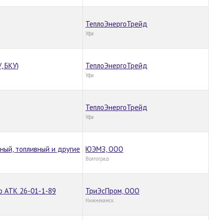
ТеплоЭнергоТрейд
Уфа
, БКУ)
ТеплоЭнергоТрейд
Уфа
ТеплоЭнергоТрейд
Уфа
ный, топливный и другие
ЮЭМЗ, ООО
Волгоград
о АТК 26-01-1-89
ТриЭсПром, ООО
Нижнекамск