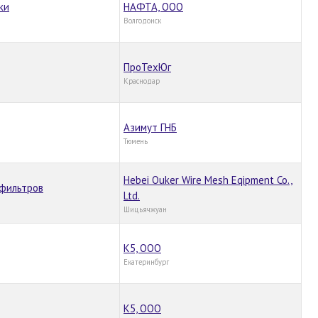
ки
НАФТА, ООО
Волгодонск
ПроТехЮг
Краснодар
Азимут ГНБ
Тюмень
Hebei Ouker Wire Mesh Eqipment Co.,
 фильтров
Ltd.
Шицьячжуан
К5, ООО
Екатеринбург
К5, ООО